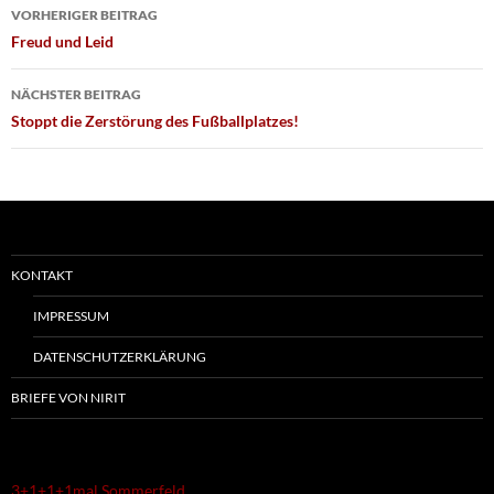
Beitragsnavigation
VORHERIGER BEITRAG
Freud und Leid
NÄCHSTER BEITRAG
Stoppt die Zerstörung des Fußballplatzes!
KONTAKT
IMPRESSUM
DATENSCHUTZERKLÄRUNG
BRIEFE VON NIRIT
3+1+1+1mal Sommerfeld