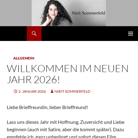
Zum
Inhalt
springen
Suchen
Nirit
PRIMÄR
MENÜ
ALLGEMEIN
WILLKOMMEN IM NEUEN
JAHR 2026!
2. JANUAR 2026
NIRIT SOMMERFELD
Liebe Brieffreundin, lieber Brieffreund!
Lass uns dieses Jahr mit Hoffnung, Zuversicht und Liebe
beginnen (auch mit Satire, aber die kommt später). Dazu
empfehle ich, ganz unbedingt und sofort diesen Film