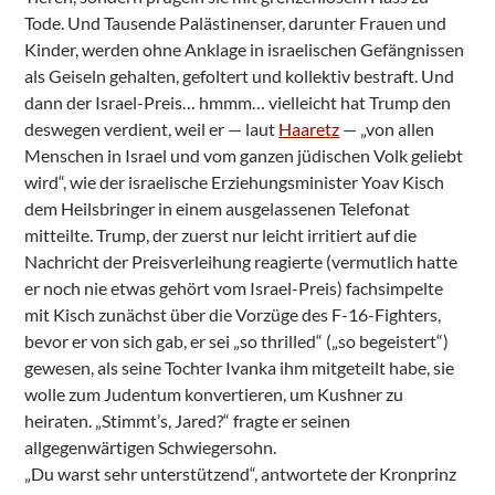
Tode. Und Tausende Palästinenser, darunter Frauen und
Kinder, werden ohne Anklage in israelischen Gefängnissen
als Geiseln gehalten, gefoltert und kollektiv bestraft. Und
dann der Israel-Preis… hmmm… vielleicht hat Trump den
deswegen verdient, weil er — laut
Haaretz
— „von allen
Menschen in Israel und vom ganzen jüdischen Volk geliebt
wird“, wie der israelische Erziehungsminister Yoav Kisch
dem Heilsbringer in einem ausgelassenen Telefonat
mitteilte. Trump, der zuerst nur leicht irritiert auf die
Nachricht der Preisverleihung reagierte (vermutlich hatte
er noch nie etwas gehört vom Israel-Preis) fachsimpelte
mit Kisch zunächst über die Vorzüge des F-16-Fighters,
bevor er von sich gab, er sei „so thrilled“ („so begeistert“)
gewesen, als seine Tochter Ivanka ihm mitgeteilt habe, sie
wolle zum Judentum konvertieren, um Kushner zu
heiraten. „Stimmt’s, Jared?“ fragte er seinen
allgegenwärtigen Schwiegersohn.
„Du warst sehr unterstützend“, antwortete der Kronprinz