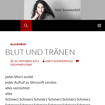
Zum
Inhalt
springen
Suchen
Nirit
PRIMÄR
MENÜ
ALLGEMEIN
BLUT UND TRÄNEN
10. OKTOBER 2023
NIRIT SOMMERFELD
3 KOMMENTARE
jedes Wort zuviel
jeder Aufruf zu Vernunft sinnlos
alles vernichtet
alles
Schmerz Schmerz Schmerz Schmerz Schmerz Schmerz
Schmerz Schmerz Schmerz Schmerz Schmerz Schmerz