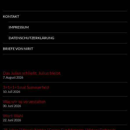
KONTAKT
IMPRESSUM
DATENSCHUTZERKLÄRUNG
BRIEFE VON NIRIT
Das Julius schließt. Julius bleibt.
7. August 2026
3+1+1+1mal Sommerfeld
10. Juli 2026
Was wir so veranstalten
30. Juni 2026
Wort-Wahl
22. Juni 2026
78 Jahre | Visual: Nakba | Essay: Eva Menasse | Video: Deborah