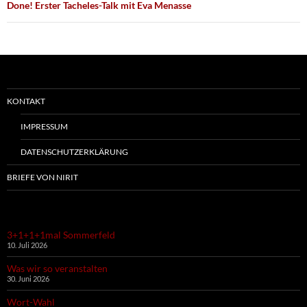
Done! Erster Tacheles-Talk mit Eva Menasse
KONTAKT
IMPRESSUM
DATENSCHUTZERKLÄRUNG
BRIEFE VON NIRIT
3+1+1+1mal Sommerfeld
10. Juli 2026
Was wir so veranstalten
30. Juni 2026
Wort-Wahl