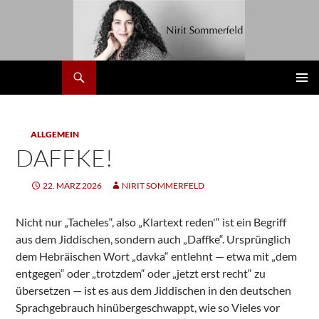
Zum
Inhalt
springen
Suchen
Nirit
PRIMÄR
MENÜ
ALLGEMEIN
DAFFKE!
22. MÄRZ 2026
NIRIT SOMMERFELD
Nicht nur „Tacheles“, also „Klartext reden'“ ist ein Begriff
aus dem Jiddischen, sondern auch „Daffke“. Ursprünglich
dem Hebräischen Wort „davka“ entlehnt — etwa mit „dem
entgegen“ oder „trotzdem“ oder „jetzt erst recht“ zu
übersetzen — ist es aus dem Jiddischen in den deutschen
Sprachgebrauch hinübergeschwappt, wie so Vieles vor