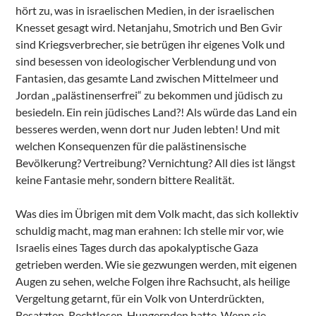
hört zu, was in israelischen Medien, in der israelischen
Knesset gesagt wird. Netanjahu, Smotrich und Ben Gvir
sind Kriegsverbrecher, sie betrügen ihr eigenes Volk und
sind besessen von ideologischer Verblendung und von
Fantasien, das gesamte Land zwischen Mittelmeer und
Jordan „palästinenserfrei“ zu bekommen und jüdisch zu
besiedeln. Ein rein jüdisches Land?! Als würde das Land ein
besseres werden, wenn dort nur Juden lebten! Und mit
welchen Konsequenzen für die palästinensische
Bevölkerung? Vertreibung? Vernichtung? All dies ist längst
keine Fantasie mehr, sondern bittere Realität.
Was dies im Übrigen mit dem Volk macht, das sich kollektiv
schuldig macht, mag man erahnen: Ich stelle mir vor, wie
Israelis eines Tages durch das apokalyptische Gaza
getrieben werden. Wie sie gezwungen werden, mit eigenen
Augen zu sehen, welche Folgen ihre Rachsucht, als heilige
Vergeltung getarnt, für ein Volk von Unterdrückten,
Besatzten, Rechtlosen, Hungernden hatte. Wenn sie