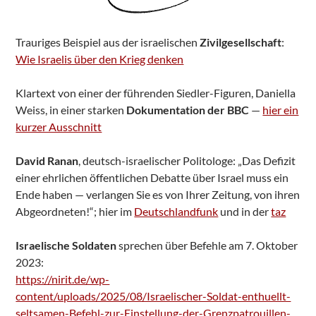
Trauriges Beispiel aus der israelischen
Zivilgesellschaft
:
Wie Israelis über den Krieg denken
Klartext von einer der führenden Siedler-Figuren, Daniella
Weiss, in einer starken
Dokumentation der BBC
—
hier ein
kurzer Ausschnitt
David Ranan
, deutsch-israelischer Politologe: „Das Defizit
einer ehrlichen öffentlichen Debatte über Israel muss ein
Ende haben — verlangen Sie es von Ihrer Zeitung, von ihren
Abgeordneten!“; hier im
Deutschlandfunk
und in der
taz
Israelische Soldaten
sprechen über Befehle am 7. Oktober
2023:
https://nirit.de/wp-
content/uploads/2025/08/Israelischer-Soldat-enthuellt-
seltsamen-Befehl-zur-Einstellung-der-Grenzpatrouillen-