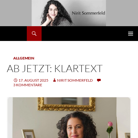
Zum
Inhalt
springen
Suchen
Nirit
PRIMÄR
MENÜ
ALLGEMEIN
AB JETZT: KLARTEXT
17. AUGUST 2025
NIRIT SOMMERFELD
3 KOMMENTARE