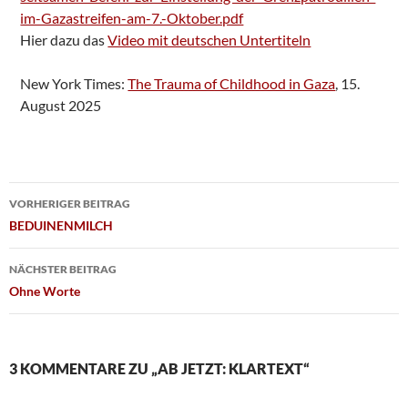
im-Gazastreifen-am-7.-Oktober.pdf
Hier dazu das
Video mit deutschen Untertiteln
New York Times:
The Trauma of Childhood in Gaza
, 15.
August 2025
Beitragsnavigation
VORHERIGER BEITRAG
BEDUINENMILCH
NÄCHSTER BEITRAG
Ohne Worte
3 KOMMENTARE ZU „AB JETZT: KLARTEXT“